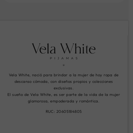
Vela White, nació para brindar a la mujer de hoy ropa de
descanso cómoda, con diseños propios y colecciones
exclusivas.
El sueño de Vela White, es ser parte de la vida de la mujer
glamorosa, empoderada y romántica.
RUC: 20605184805
R
R
R
i
i
i