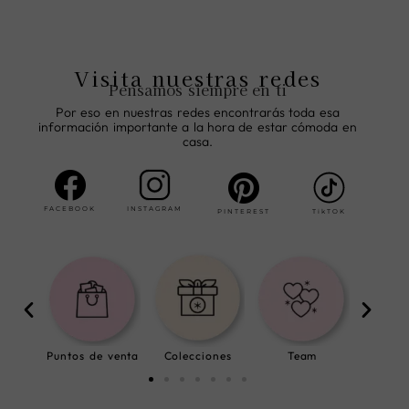
Visita nuestras redes
Pensamos siempre en ti
Por eso en nuestras redes encontrarás toda esa
información importante a la hora de estar cómoda en
casa.
FACEBOOK
INSTAGRAM
PINTEREST
TikTOK
ew
Puntos de venta
Colecciones
Team
Env