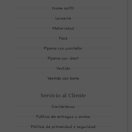
i
Home outfit
n
Lenceria
e
Maternidad
Pack
Pijama con pantalón
Pijama con short
Vestido
Vestido con bata
Servicio al Cliente
Contáctenos
Política de entregas y envíos
Política de privacidad y seguridad