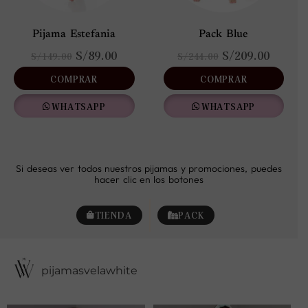
página
página
de
de
Pijama Estefania
Pack Blue
producto
producto
S/
89.00
S/
209.00
S/
149.00
S/
244.00
COMPRAR
COMPRAR
WHATSAPP
WHATSAPP
Si deseas ver todos nuestros pijamas y promociones, puedes
hacer clic en los botones
TIENDA
PACK
pijamasvelawhite