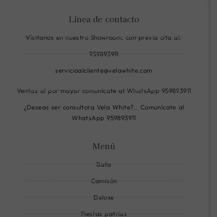
-
-
-
Línea de contacto
f
i
w
a
n
h
Vísitanos en nuestro Showroom, con previa cita al:
c
s
a
959893911
e
t
t
b
a
s
servicioalcliente@velawhite.com
o
g
a
Ventas al por mayor comunícate al WhatsApp 959893911
o
r
p
k
a
p
¿Deseas ser consultora Vela White?.. Comunícate al
-
m
-
WhatsApp 959893911
c
-
l
i
l
i
Menú
r
i
n
Bata
c
n
e
l
e
Camisón
e
Deluxe
-
l
Fiestas patrias