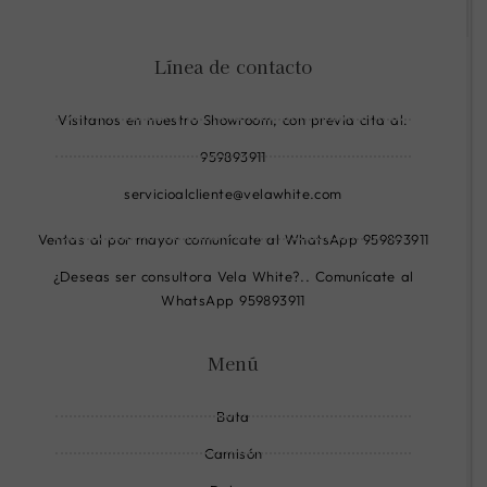
i
i
i
-
-
-
Línea de contacto
f
i
w
a
n
h
Vísitanos en nuestro Showroom, con previa cita al:
c
s
a
e
t
t
959893911
b
a
s
servicioalcliente@velawhite.com
o
g
a
o
r
p
Ventas al por mayor comunícate al WhatsApp 959893911
k
a
p
¿Deseas ser consultora Vela White?.. Comunícate al
-
m
-
WhatsApp 959893911
c
-
l
i
l
i
Menú
r
i
n
c
n
e
Bata
l
e
e
Camisón
-