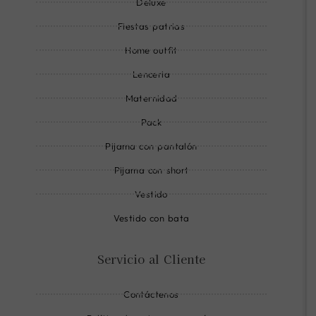
Deluxe
l
Fiestas patrias
i
n
Home outfit
e
Lenceria
Maternidad
Pack
Pijama con pantalón
Pijama con short
Vestido
Vestido con bata
Servicio al Cliente
Contáctenos