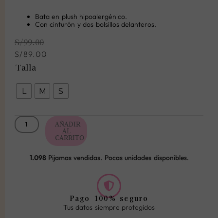
Bata en plush hipoalergénico.
Con cinturón y dos bolsillos delanteros.
El
El
S/
99.00
precio
precio
original
actual
S/
89.00
era:
es:
Bata
Talla
S/99.00.
S/89.00.
Blue
cantidad
L
M
S
AÑADIR
AL
CARRITO
1.098
Pijamas vendidas. Pocas unidades disponibles.
Pago 100% seguro
Tus datos siempre protegidos