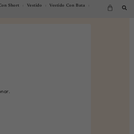
Carrito
on Short
Vestido
Vestido Con Bata
era:
es:
S/99.00.
S/79.00.
onar.