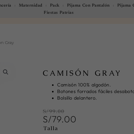
cería
Maternidad
Pack
Pijama Con Pantalón
Pijama C
Fiestas Patrias
n Gray
CAMISÓN GRAY
Camisón 100% algodón.
Botones forrados fáciles desabot
Bolsillo delantero.
El
El
S/
99.00
precio
precio
S/
79.00
original
actual
era:
es:
Camisón
Talla
S/99.00.
S/79.00.
Gray