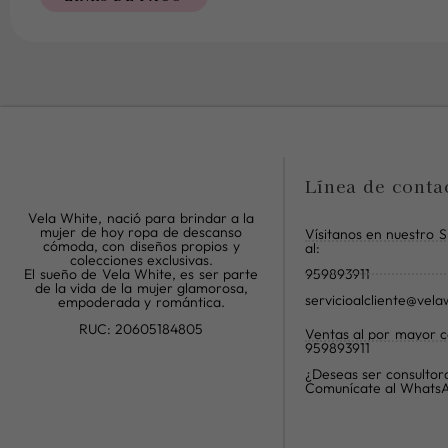
Línea de conta
Vela White, nació para brindar a la
mujer de hoy ropa de descanso
Vísitanos en nuestro 
cómoda, con diseños propios y
al:
colecciones exclusivas.
959893911
El sueño de Vela White, es ser parte
de la vida de la mujer glamorosa,
servicioalcliente@vel
empoderada y romántica.
RUC: 20605184805
Ventas al por mayor 
959893911
R
R
R
¿Deseas ser consultor
Comunícate al Whats
i
i
i
-
-
-
f
i
w