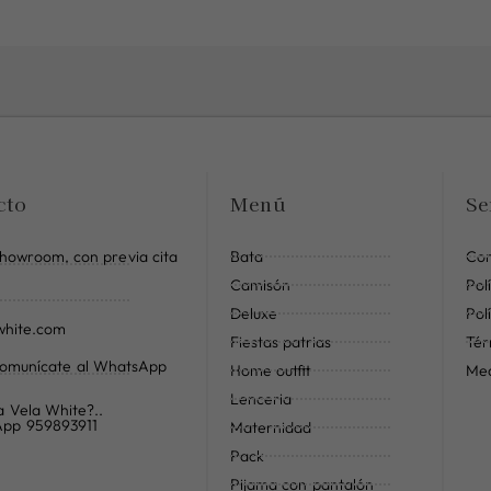
cto
Menú
Se
Showroom, con previa cita
Bata
Con
Camisón
Pol
Deluxe
Pol
awhite.com
Fiestas patrias
Tér
comunícate al WhatsApp
Home outfit
Med
Lenceria
a Vela White?..
App 959893911
Maternidad
Pack
Pijama con pantalón