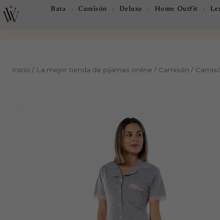
Ir
Bata
Camisón
Deluxe
Home Outfit
Len
al
contenido
Inicio
/
La mejor tienda de pijamas online
/
Camisón
/ Camisó