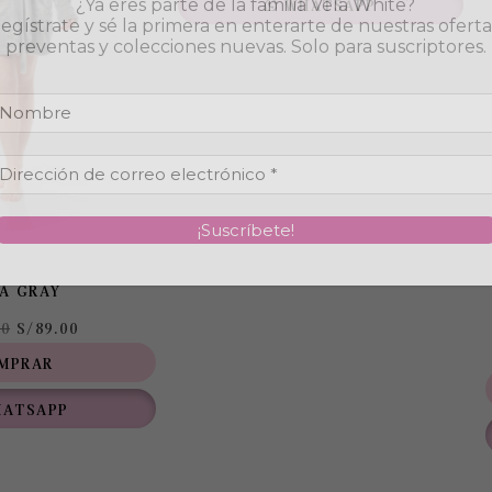
¿Ya eres parte de la familia Vela White?
WHATSAPP
egístrate y sé la primera en enterarte de nuestras oferta
elegir
elegir
preventas y colecciones nuevas. Solo para suscriptores.
en
en
la
la
página
página
de
de
producto
producto
A GRAY
00
S/
89.00
MPRAR
ATSAPP