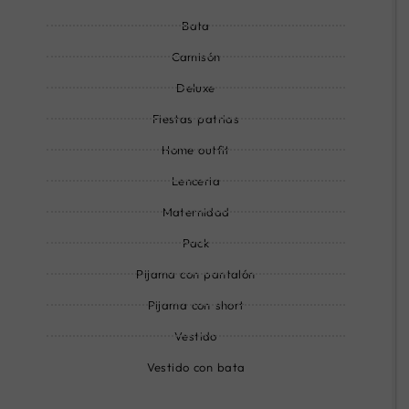
c
n
e
Bata
l
e
e
Camisón
-
Deluxe
l
Fiestas patrias
i
n
Home outfit
e
Lenceria
Maternidad
Pack
Pijama con pantalón
Pijama con short
Vestido
Vestido con bata