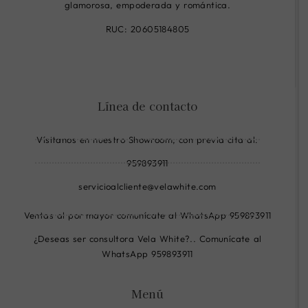
glamorosa, empoderada y romántica.
RUC: 20605184805
R
R
R
i
i
i
-
-
-
Línea de contacto
f
i
w
a
n
h
Vísitanos en nuestro Showroom, con previa cita al:
c
s
a
e
t
t
959893911
b
a
s
servicioalcliente@velawhite.com
o
g
a
o
r
p
Ventas al por mayor comunícate al WhatsApp 959893911
k
a
p
¿Deseas ser consultora Vela White?.. Comunícate al
-
m
-
WhatsApp 959893911
c
-
l
i
l
i
Menú
r
i
n