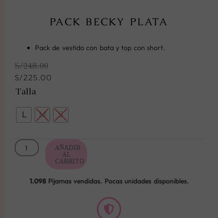
PACK BECKY PLATA
Pack de vestido con bata y top con short.
El
El
S/
248.00
precio
precio
original
actual
S/
225.00
era:
es:
Pack
Talla
S/248.00.
S/225.00.
Becky
Plata
L
M
S
cantidad
AÑADIR
AL
CARRITO
1.098
Pijamas vendidas. Pocas unidades disponibles.