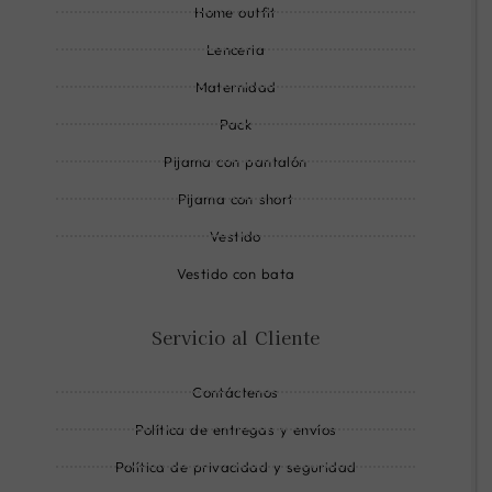
n
Home outfit
e
Lenceria
Maternidad
Pack
Pijama con pantalón
Pijama con short
Vestido
Vestido con bata
Servicio al Cliente
Contáctenos
Política de entregas y envíos
Política de privacidad y seguridad