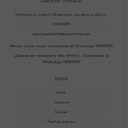
Línea de contacto
f
i
w
a
n
h
Vísitanos en nuestro Showroom, con previa cita al:
c
s
a
e
t
t
959893911
b
a
s
servicioalcliente@velawhite.com
o
g
a
o
r
p
Ventas al por mayor comunícate al WhatsApp 959893911
k
a
p
¿Deseas ser consultora Vela White?.. Comunícate al
-
m
-
WhatsApp 959893911
c
-
l
i
l
i
Menú
r
i
n
c
n
e
Bata
l
e
e
Camisón
-
Deluxe
l
Fiestas patrias
i