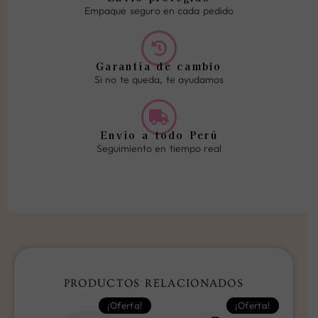
Empaque seguro en cada pedido
Garantía de cambio
Si no te queda, te ayudamos
Envío a todo Perú
Seguimiento en tiempo real
PRODUCTOS RELACIONADOS
EL
EL
EL
EL
Este
Este
¡Oferta!
¡Oferta!
PRECIO
PRECIO
PRECIO
PRECIO