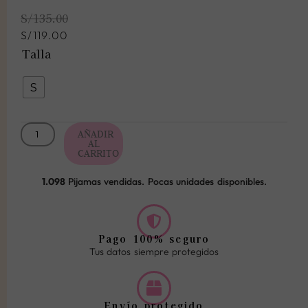
El
El
S/
135.00
precio
precio
original
actual
S/
119.00
era:
es:
Pijama
Talla
S/135.00.
S/119.00.
Agatha
Rosa
S
cantidad
AÑADIR
AL
CARRITO
1.098
Pijamas vendidas. Pocas unidades disponibles.
Pago 100% seguro
Tus datos siempre protegidos
Envío protegido