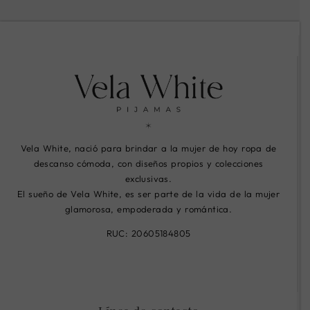
Vela White, nació para brindar a la mujer de hoy ropa de
descanso cómoda, con diseños propios y colecciones
exclusivas.
El sueño de Vela White, es ser parte de la vida de la mujer
glamorosa, empoderada y romántica.
RUC: 20605184805
R
R
R
i
i
i
-
-
-