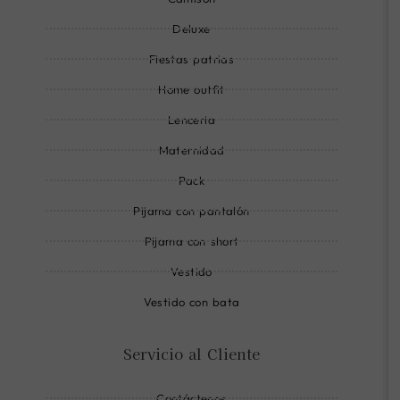
e
Camisón
-
Deluxe
l
Fiestas patrias
i
n
Home outfit
e
Lenceria
Maternidad
Pack
Pijama con pantalón
Pijama con short
Vestido
Vestido con bata
Servicio al Cliente