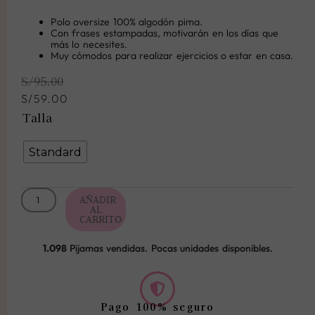
Polo oversize 100% algodón pima.
Con frases estampadas, motivarán en los días que
más lo necesites.
Muy cómodos para realizar ejercicios o estar en casa.
El
El
S/
95.00
precio
precio
original
actual
S/
59.00
era:
es:
Polo
Talla
S/95.00.
S/59.00.
Oversize
Beige
Standard
cantidad
AÑADIR
AL
CARRITO
1.098
Pijamas vendidas. Pocas unidades disponibles.
Pago 100% seguro