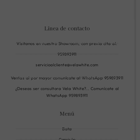
R
R
R
i
i
i
-
-
-
Línea de contacto
f
i
w
a
n
h
Vísitanos en nuestro Showroom, con previa cita al:
c
s
a
e
t
t
959893911
b
a
s
servicioalcliente@velawhite.com
o
g
a
o
r
p
Ventas al por mayor comunícate al WhatsApp 959893911
k
a
p
¿Deseas ser consultora Vela White?.. Comunícate al
-
m
-
WhatsApp 959893911
c
-
l
i
l
i
Menú
r
i
n
c
n
e
Bata
l
e