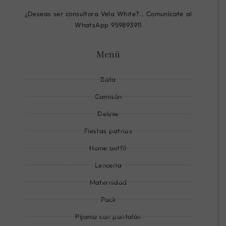
k
a
p
¿Deseas ser consultora Vela White?.. Comunícate al
-
m
-
WhatsApp 959893911
c
-
l
i
l
i
Menú
r
i
n
c
n
e
Bata
l
e
e
Camisón
-
Deluxe
l
Fiestas patrias
i
n
Home outfit
e
Lenceria
Maternidad
Pack
Pijama con pantalón