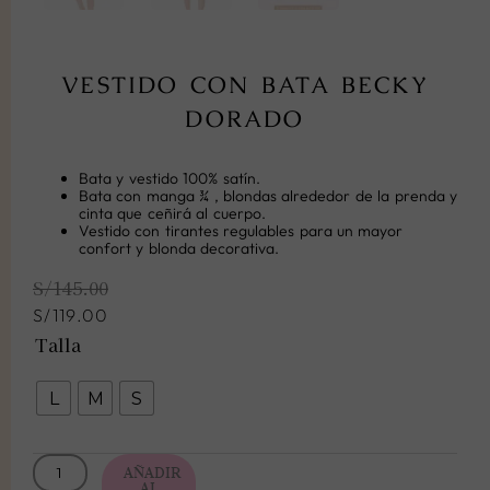
VESTIDO CON BATA BECKY
DORADO
Bata y vestido 100% satín.
Bata con manga ¾ , blondas alrededor de la prenda y
cinta que ceñirá al cuerpo.
Vestido con
tirantes regulables para un mayor
confort y blonda decorativa.
El
El
S/
145.00
precio
precio
original
actual
S/
119.00
era:
es:
Vestido
Talla
S/145.00.
S/119.00.
con
bata
L
M
S
Becky
Dorado
cantidad
AÑADIR
AL