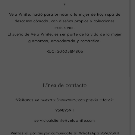
Vela White, nació para brindar a la mujer de hoy ropa de
descanso cómoda, con diseños propios y colecciones
exclusivas.
El sueño de Vela White, es ser parte de la vida de la mujer
glamorosa, empoderada y romántica.
RUC: 20605184805
R
R
R
i
i
i
-
-
-
Línea de contacto
f
i
w
a
n
h
Vísitanos en nuestro Showroom, con previa cita al:
c
s
a
e
t
t
959893911
b
a
s
servicioalcliente@velawhite.com
o
g
a
o
r
p
Ventas al por mayor comunícate al WhatsApp 959893911