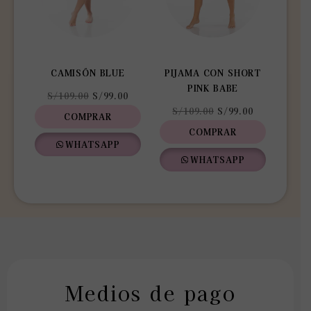
elegir
elegir
en
en
la
la
página
página
CAMISÓN BLUE
PIJAMA CON SHORT
de
de
PINK BABE
producto
producto
S/
109.00
S/
99.00
S/
109.00
S/
99.00
COMPRAR
COMPRAR
WHATSAPP
WHATSAPP
Medios de pago